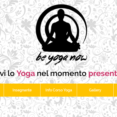
vi lo
Yoga
nel momento
presen
Insegnante
Info Corso Yoga
Gallery