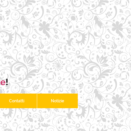
te
!
Contatti
Notizie